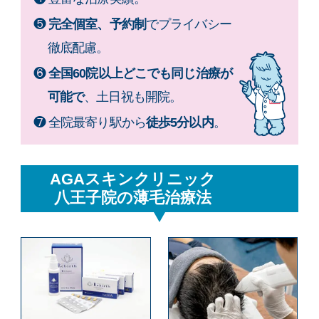
❺
完全個室、予約制
でプライバシー
徹底配慮。
❻
全国60院以上どこでも同じ治療が
可能で
、土日祝も開院。
❼ 全院最寄り駅から
徒歩5分以内
。
AGAスキンクリニック
八王子院の薄毛治療法