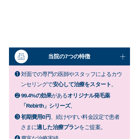
当院の7つの特徴
❶ 対面での専門の医師やスタッフによるカウ
ンセリングで
安心して治療をスタート
。
❷
99.4%の効果
がある
オリジナル発毛薬
「Rebirth」シリーズ
。
❸
初期費用0円
、続けやすい料金設定で患者
さまに
適した治療プラン
をご提案。
❹ 豊富な治療実績。