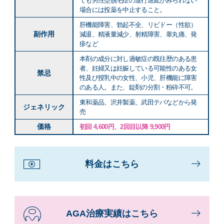
ても男性型脱毛症の進行遅延がみられない
場合には投薬を中止すること。
肝機能障害、勃起不全、リビドー（性欲）
副作用
減退、精液量減少、射精障害、睾丸痛、発
疹など
本剤の成分に対し過敏症の既往歴のある患
者、妊婦又は妊娠している可能性のある女
禁忌
性及び授乳中の女性、小児、肝機能に障害
のある人。また、錠剤の分割・粉砕不可。
東和薬品、沢井製薬、武田テバなどから発
ジェネリック
売
価格
初回 4,600円、2回目以降 9,900円
料金はこちら
AGA治療実績はこちら