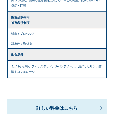
抑うつ症状、薬液の使用個所におけるニキビの発生、皮膚のかゆみ・
炎症・紅潮
医薬品副作用
被害救済制度
対象：プロペシア
対象外：Rebirth
配合成分
ミノキシジル、フィナステリド、D-パンテノール、濃グリセリン、酢
酸トコフェロール
詳しい料金はこちら