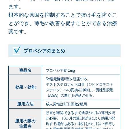
ます。
根本的な原因を抑制することで抜け毛を防ぐこ
とができ、薄毛の改善を促すことができる治療
薬です。
プロペシアのまとめ
商品名
プロペシア錠 1mg
5α還元酵素II型を阻害する。
テストステロンからDHT（ジヒドロテスト
効果・効能
ステロン）への変換を抑制し、男性型脱毛
（AGA）の進行を遅延させる。
服用方法
成人男性は1日1回1錠服用
効果が確認できるまで通常6ヵ月の連日投与
が必要。（3ヵ月の連日投与により効果が発
服用の際の
現する場合もある）本剤を6ヵ月以上投与し
注意点