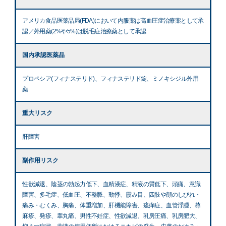
アメリカ食品医薬品局(FDA)において内服薬は高血圧症治療薬として承
認／外用薬(2%や5%)は脱毛症治療薬として承認
国内承認医薬品
プロペシア(フィナステリド)、フィナステリド錠、ミノキシジル外用
薬
重大リスク
肝障害
副作用リスク
性欲減退、陰茎の勃起力低下、血精液症、精液の質低下、頭痛、意識
障害、多毛症、低血圧、不整脈、動悸、霞み目、四肢や顔のしびれ・
痛み・むくみ、胸痛、体重増加、肝機能障害、瘙痒症、血管浮腫、蕁
麻疹、発疹、睾丸痛、男性不妊症、性欲減退、乳房圧痛、乳房肥大、