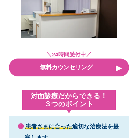
＼24時間受付中／
無料カウンセリング
対面診療だからできる！
３つのポイント
❶
患者さまに合った
適切な治療法を提
案します