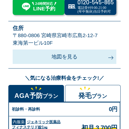
0120-545-865
24時間対応
電話受付9:00-21:00
LINE予約
(年中無休)当日予約可
住所
〒880-0806
宮崎県宮崎市広島2-12-7
東海第一ビル10F
地図を見る
＼気になる治療料金をチェック!／
AGA予防
発毛
プラン
プラン
0円
初診料・再診料
内服薬
ジェネリック医薬品
初月 3,700円
フィナステリド錠1㎎