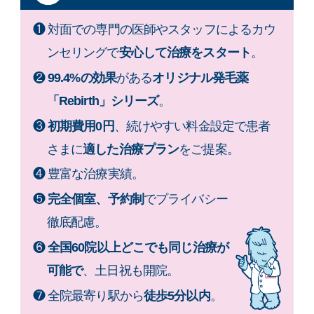
❶ 対面での専門の医師やスタッフによるカウ
ンセリングで
安心して治療をスタート
。
❷
99.4%の効果
がある
オリジナル発毛薬
「Rebirth」シリーズ
。
❸
初期費用0円
、続けやすい料金設定で患者
さまに
適した治療プラン
をご提案。
❹ 豊富な治療実績。
❺
完全個室、予約制
でプライバシー
徹底配慮。
❻
全国60院以上どこでも同じ治療が
可能で
、土日祝も開院。
❼ 全院最寄り駅から
徒歩5分以内
。