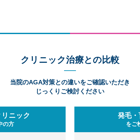
、髪の毛が育たないうちに抜けてしまい、やがて薄毛・抜け毛が目立つ
モンのことを言い、DHTが下記のように働くことでAGA（男性型脱毛症
る「テストステロン」が、還元酵素「5αリダクターゼ」によって、悪玉
」に変換されます。
容体と結合し、髪の成長を抑制します。
成長周期が短くなり、毛が十分に成長する前に抜けてしまいます。
ヘアサイクルのメカニズム
があり、
伸びる（成長期）・抜ける（退行期）・生える（休止期）
を繰り
クリニック治療との比較
アサイクルの場合
乱れたヘアサイ
当院のAGA対策との違いをご確認いただき
じっくりご検討ください
平均100本前後抜けていくのは健康
短くて柔らかい髪の毛が抜ける本数
ルは乱れています。
クリニック
発毛・
中の方
をご