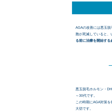
DHT（ジヒドロテスト
AGAの改善には悪玉
は男性ホルモンのテスト
胞が死滅していると、
テロンの分泌量が多い場
る前に治療を開始する
このジヒドロテストステ
ります。
悪玉脱毛ホルモン・D
AGAには、ジヒドロテ
～30代です。
素）が結合してできた悪
この時期にAGA対策
このDHTの影響により
大切です。