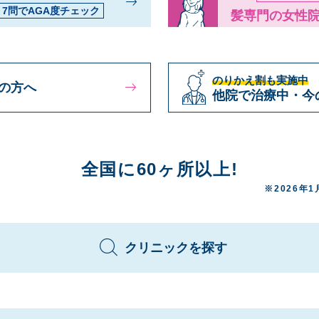
7問でAGA度チェック
髪専門の女性
のりかえ割も実施中
の方へ
他院で治療中・今
全国に60ヶ所以上!
※2026年
クリニックを探す