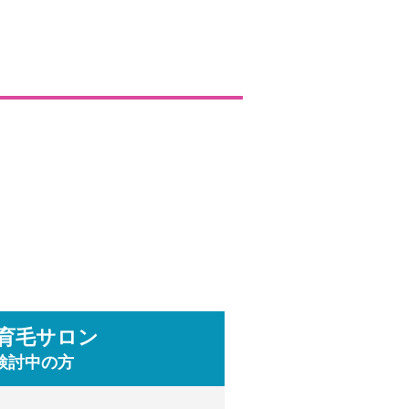
ようになるのです。
）を引き起こします。
脱毛ホルモン「DHT（ジ
返しており、これをヘア
クルの場合
が多い場合、ヘアサイク
育毛サロン
検討中の方