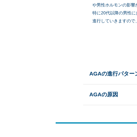
や男性ホルモンの影響
特に20代以降の男性に
進行していきますので
AGAの進行パター
AGAは進行パターンか
AGAの原因
皮膚科医の高島医師が「
ア人は欧米人に比べ頭頂部
AGAの原因は、遺伝、
の中でも最大の原因は、