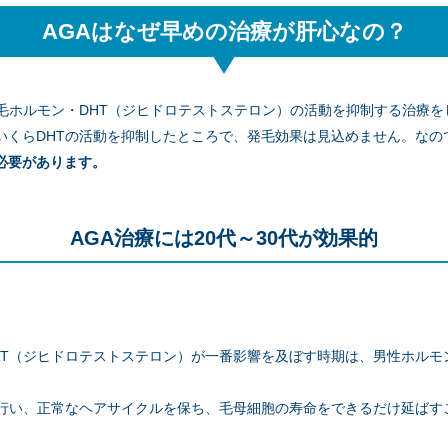
AGAはなぜ早めの治療が肝心なの？
ステロン）というホルモンが薄毛に関係していると言われています。ジ
脱毛ホルモン・DHT（ジヒドロテストステロン）の活動を抑制する治療
ステロンが5αリダクターゼという酵素と結合することで生成されます
いくらDHTの活動を抑制したところで、発毛効果は見込めません。なの
合は、薄毛を引き起こす可能性があります。
必要があります。
ロンは遺伝しやすいため、家族や親戚に薄毛の人がいる場合は、AGA
AGA治療には20代～30代が効果的
男性ホルモン
HT（ジヒドロテストステロン）が一番影響を及ぼす時期は、男性ホルモ
ストステロン（DHT)と呼ばれる、男性ホルモン・テストステロンと5α
玉脱毛ホルモンが大いに影響しています。
を行い、正常なヘアサイクルを保ち、毛母細胞の寿命をできるだけ延ばす
髪の毛を作り出す毛包の成長が十分でなくなります。本来であれば2~6