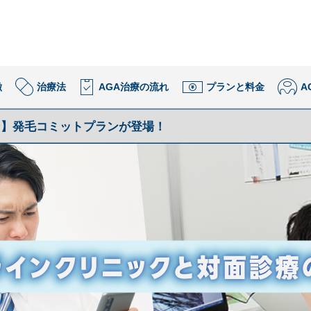
徴
治療法
AGA
治療の流れ
プランと料金
A
ン】発毛コミットプランが登場！