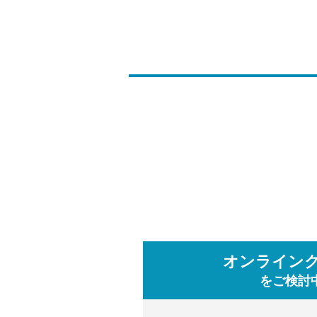
期」が数ヶ月ほどになり
DHTとは悪玉脱毛ホル
男性ホルモンの一種であ
ヒドロテストステロン）
DHTが毛乳頭にある受
DHTの影響で髪の毛の
髪の毛には1本1本寿命
サイクルと言います。
健康なヘ
長くて固い髪の毛が1日
な状態です。
オンライン
をご検討