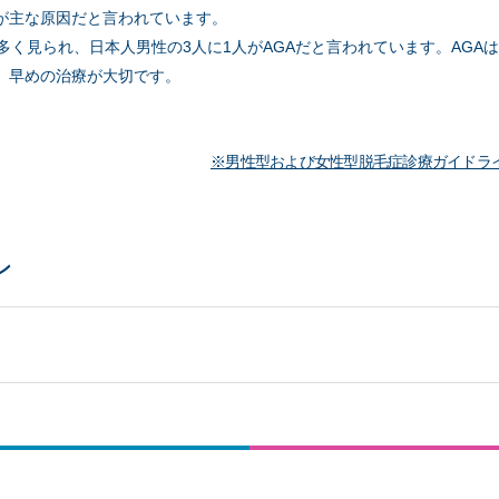
が主な原因だと言われています。
多く見られ、日本人男性の3人に1人がAGAだと言われています。AGA
、早めの治療が大切です。
※男性型および女性型脱毛症診療ガイドラ
ン
ら種類を分類することができます。
高島分類」というアジア人に多く見られる進行パターンを作りました。
がO型に脱毛していくVertex型が多いのが特徴です。
男性ホルモンバランスの乱れ、生活環境の乱れが、もっとも多い原因と
男性ホルモンの影響です。
遺伝