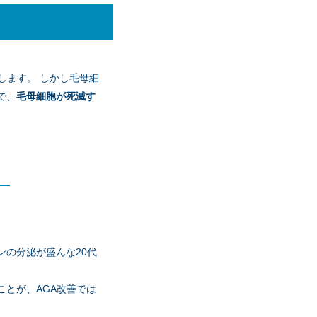
ヒドロテストステロン
をします。
しかし毛母細
が、ジヒドロテストス
で、
毛母細胞が死滅す
が発症する可能性があ
ンの分泌が盛んな20代
リダクターゼ（還元酵
ことが、AGA改善では
年あるとされる「成長