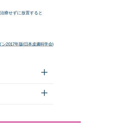
は治療せずに放置すると
イン
2017年版(日本皮膚科学会)
それによると、アジ
考えられています。
そ